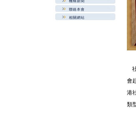
機構新聞
聯絡本會
相關網站
會
港
類