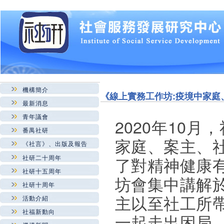
機構簡介
《線上實務工作坊:疫境中家庭
最新消息
青年議會
2020
年
10
月，
番禺社研
家庭、案主、
《社言》、出版及報告
社研二十周年
了對精神健康
社研十五周年
坊會集中講解
社研十周年
主以至社工所
活動介紹
社福新動向
一起走出困局