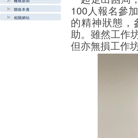
機構新聞
100
人報名參
聯絡本會
相關網站
的精神狀
態
，
助。雖
然
工作
但亦無損工作