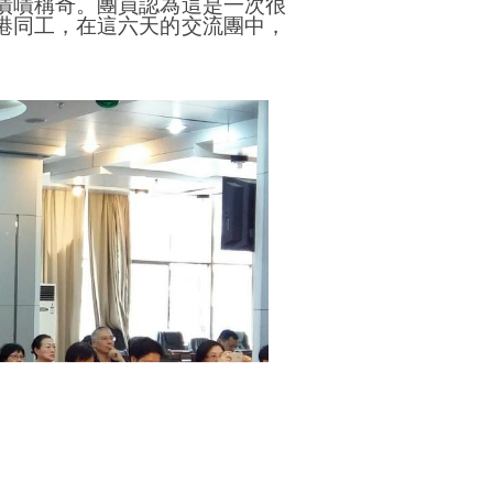
嘖嘖稱奇。團員認為這是一次很
港同工，在這六天的交流團中，