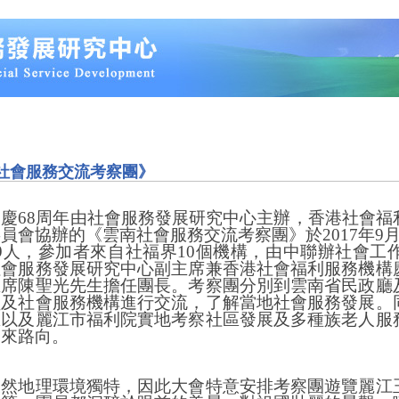
社會服務交流考察團》
國慶
68
周年由社會服務發展研究中心主辦，香港社會福
員會協辦的《雲南社會服務交流考察團》於2017年
9
9
人，參加者來自社福界
10
個機構，由中聯辦社會工
社會服務發展研究中心副主席兼香港社會福利服務機構
主席陳聖光先生擔任團長。考察團分別到雲南省民政廳
員及社會服務機構進行交流，了解當地社會服務發展。
區以及麗江市福利院實地考察社區發展及多種族老人服
未來路向。
天然地理環境獨特，因此大會特意安排考察團遊覽麗江