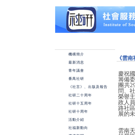
機構簡介
《雲南
最新消息
青年議會
慶祝
番禺社研
籌備委
團共
2
《社言》、出版及報告
問、
社研二十周年
榮譽
政人
社研十五周年
路社
社研十周年
展的
活動介紹
社福新動向
雲南