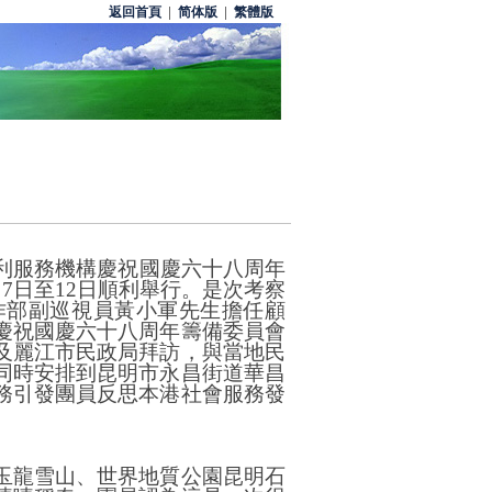
返回首頁
|
简体版
|
繁體版
利服務機構慶祝國慶六十八周年
月
7
日至
12
日順利舉行。是次考察
作部副巡視員黃小軍先生擔任顧
慶祝國慶六十八周年籌備委員會
及麗江市民政局拜訪，與當地民
同時安排到昆明市永昌街道華昌
務引發團員反思本港社會服務發
玉龍雪山、世界地質公園昆明石